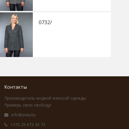
0732/
0733/
0733/